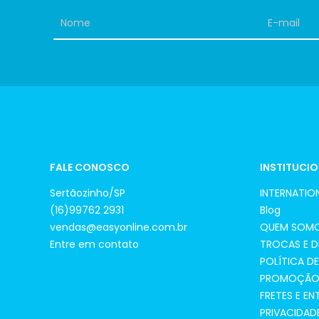
FALE CONOSCO
INSTITUCI
Sertãozinho/SP
INTERNATION
(16)99762 2931
Blog
vendas@easyonline.com.br
QUEM SOM
Entre em contato
TROCAS E 
POLÍTICA D
PROMOÇÃO 
FRETES E E
PRIVACIDAD