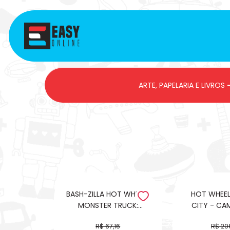
ARTE, PAPELARIA E LIVROS
BASH-ZILLA HOT WHEELS
HOT WHEELS - PISTA
MONSTER TRUCK:
CITY - CA
ESMAGUE TUDO!
PISTA RAPI
R$ 67,16
R$ 20
RACEWAY 