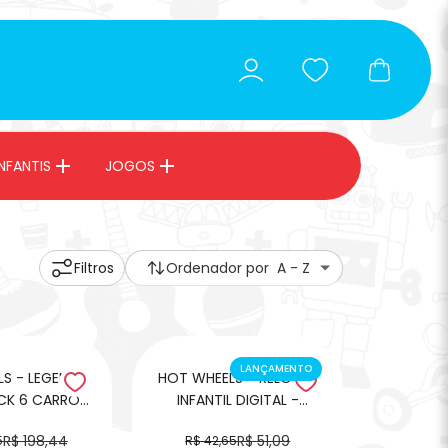
NFANTIS
JOGOS
Filtros
Ordenador por
A - Z
LANÇAMENTO
EGENDS
HOT WHEELS - RELOGIO
CK 6 CARROS
INFANTIL DIGITAL -
2024
BOTTON RACER
R$ 198,44
R$ 51,09
5
R$ 42,65