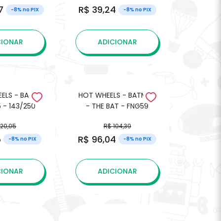
7
R$ 39,24
-8% no PIX
-8% no PIX
CIONAR
ADICIONAR
ELS - BAJA
HOT WHEELS - BATMAN
 - 143/250
- THE BAT - FNG59
 20,05
R$ 104,39
5
R$ 96,04
-8% no PIX
-8% no PIX
CIONAR
ADICIONAR