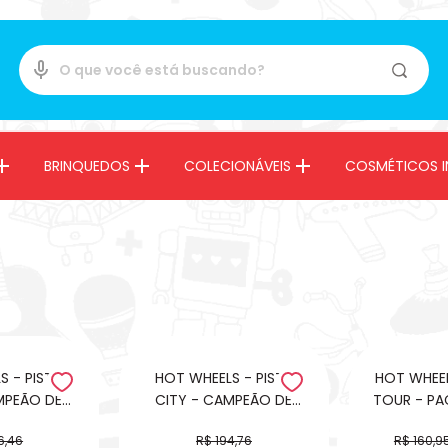
BRINQUEDOS
COLECIONÁVEIS
COSMÉTICOS I
HOT WHEELS - PISTA
HOT WHEELS - L
MPEÃO DE
CITY - CAMPEÃO DE
TOUR - PA
DA - RAPID
SALTO CORKSCREW -
- 
6,46
R$ 194,76
R$ 160,9
CHAMPION
CORKSCREW JUMP