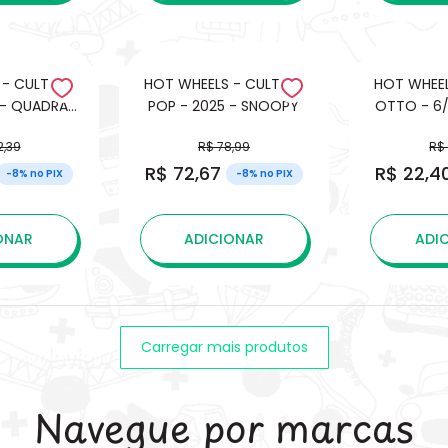
 - CULTURE
HOT WHEELS - CULTURE
HOT WHEE
 - QUADRA
POP - 2025 - SNOOPY
OTTO - 6/
V-TECH -
2,39
R$ 78,99
R$
NK 2077
R$ 72,67
R$ 22,4
-8% no PIX
-8% no PIX
ONAR
ADICIONAR
ADI
Carregar mais produtos
Navegue por marcas