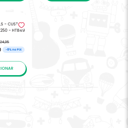
LS - CUSTOM
250 - HTB49
 24,35
0
-8% no PIX
CIONAR