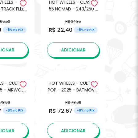
HEELS -
HOT WHEELS - CLASSIC
TRACK FLEET
55 NOMAD - 243/250 -
ALLY TRUCK -
HKH73
 65,53
R$ 24,35
/64
9
R$ 22,40
-8% no PIX
-8% no PIX
CIONAR
ADICIONAR
S - CULTURE
HOT WHEELS - CULTURE
5 - AIRWOLF
POP - 2025 - BATMÓVEL
DE FOGO)
- SERIE CLASSICA
 78,99
R$ 78,99
BATMAN - 1966
7
R$ 72,67
-8% no PIX
-8% no PIX
CIONAR
ADICIONAR