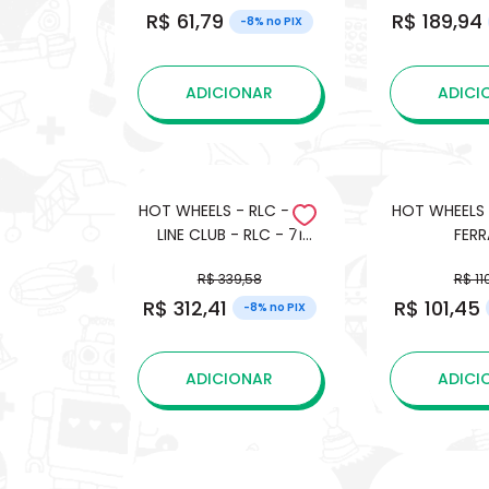
R$ 61,79
R$ 189,94
-8% no PIX
ADICIONAR
ADICI
HOT WHEELS - RLC - RED
HOT WHEELS 
LINE CLUB - RLC - 71
FERR
AMC JAVELIN AMX
R$ 339,58
R$ 11
R$ 312,41
R$ 101,45
-8% no PIX
ADICIONAR
ADICI