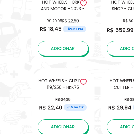
HOT WHEELS - BRICK
HOT WHEEL
AND MOTOR - 2023 -
SHOP - CUSTOM 62
104/250
CHEVY PIC
R$ 22,50
R$ 20,05
R$ 60
R$ 18,45
R$ 559,99
-8% no PIX
ADICIONAR
ADICI
HOT WHEELS - CLIP ROD
HOT WHEEL
119/250 - HKK75
CUTTER -
R$ 24,35
R$ 32
R$ 22,40
R$ 29,94
-8% no PIX
ADICIONAR
ADICI