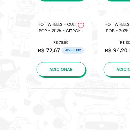
HOT WHEELS - CULTURE
HOT WHEELS
POP - 2025 - CITROEN
POP - 2025
TYPE H - O ESTRANHO
TURBO-R 
R$ 78,99
R$ 10
MUNDO DE JACK ( THE
CYBERPU
R$ 72,67
R$ 94,20
NIGHTMARE BEFORE
-8% no PIX
CHRISTMAS)
ADICIONAR
ADICI