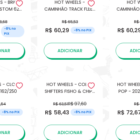
S - BRICK
HOT WHEELS -
HOT W
CAMINHÃO TRACK FLEET
CAMINHÃO 
KUP (C10)
- BUGCATION
- SCANIA R
8,68
R$ 65,53
R$
VOLKSWAGEN - 1/64
1
R$ 60,29
R$ 60,2
-8% no
-8% no PIX
PIX
ONAR
ADICIONAR
ADI
S - CLOUD
HOT WHEELS - COLOR
HOT WHEEL
 162/250
SHIFTERS FISHO & CHIPD
POP - 202
- BRH31
(ÁGUA 
R$ 97,60
,54
R$ 63,51
R$
R$ 58,43
R$ 72,6
-8% no PIX
-8% no PIX
ONAR
ADICIONAR
ADI